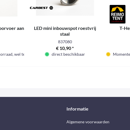
doorvoer aan
LED mini inbouwspot roestvrij
T-He
staal
837080
€ 10,90 *
rraad, wel te bestellen
direct beschikbaar
Momenteel
Informatie
d
Algemene voorwaarden