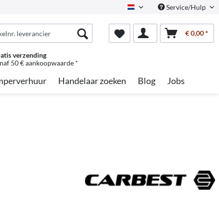
Service/Hulp
Dutch
€ 0,00 *
atis verzending
naf 50 € aankoopwaarde *
perverhuur
Handelaar zoeken
Blog
Jobs