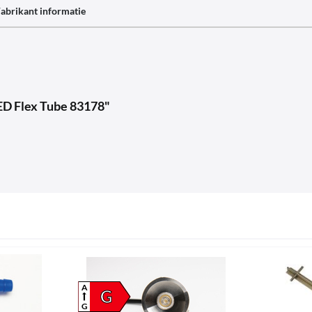
abrikant informatie
LED Flex Tube 83178"
A
G
G