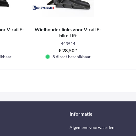
r V-rail E-
Wielhouder links voor V-rail E-
bike Lift
443514
€ 28,50 *
ikbaar
8 direct beschikbaar
Informatie
d
Algemene voorwaarden