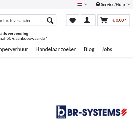
Service/Hulp
Dutch
€ 0,00 *
atis verzending
naf 50 € aankoopwaarde *
perverhuur
Handelaar zoeken
Blog
Jobs