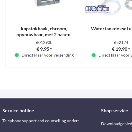
kapstokhaak, chroom,
Watertankdeksel u
opvouwbaar, met 2 haken,
58x58x13mm, los
601290L
652124
€ 9,95 *
€ 19,90 *
Direct klaar voor verzending
Direct klaar voor
Service hotline
Shop service
Telephone support and counselling under:
Downloadgebie