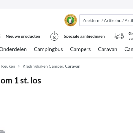
Gr
Nieuwe producten
Speciale aanbiedingen
va
Onderdelen
Campingbus
Campers
Caravan
Cam
 Keuken
Kledinghaken Camper, Caravan
om 1 st. los