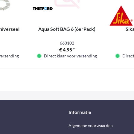
niverseel
Aqua Soft BAG 6 (6erPack)
Sik
663102
€ 4,95 *
 verzending
Direct klaar voor verzending
Direct
Informatie
d
Algemene voorwaarden