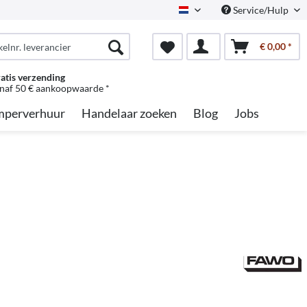
Service/Hulp
Dutch
€ 0,00 *
atis verzending
naf 50 € aankoopwaarde *
perverhuur
Handelaar zoeken
Blog
Jobs