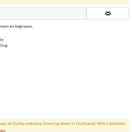
lezen en begrepen.
ie
ting
)
naar de Duitse webshop (levering alleen in Duitsland). Wilt u bestellen
ken
.