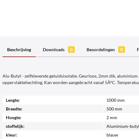
Beschrijving
Downloads
0
Beoordelingen
0
F
Alu-Butyl - zelfklevende geluidsisolatie. Geurloos, 2mm dik, aluminium
oppervlaktehechting, Kan worden aangebracht vanaf 5Â°C. Temperatuu
Lengte:
1000 mm
Breedte:
500 mm
Hoogte:
2 mm
stoffelijk:
Aluminium-buty
kleur:
blauw