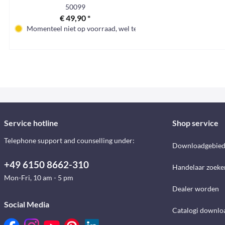
500x40cm
50099
€ 49,90 *
Momenteel niet op voorraad, wel te bestellen
Service hotline
Shop service
Telephone support and counselling under:
Downloadgebie
+49 6150 8662-310
Handelaar zoeke
Mon-Fri, 10 am - 5 pm
Dealer worden
Social Media
Catalogi downlo