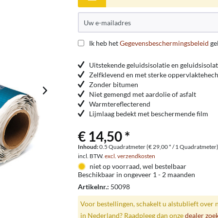
Ik heb het
Gegevensbeschermingsbeleid
ge
Uitstekende geluidsisolatie en geluidsisolat
Zelfklevend en met sterke oppervlaktehech
Zonder bitumen
Niet gemengd met aardolie of asfalt
Warmtereflecterend
Lijmlaag bedekt met beschermende film
€ 14,50 *
Inhoud:
0.5 Quadratmeter (€ 29,00 * / 1 Quadratmeter
incl. BTW.
excl. verzendkosten
niet op voorraad, wel bestelbaar
Beschikbaar in ongeveer 1 - 2 maanden
Artikelnr.:
50098
Voor bestellingen, schakelt u alstublieft over 
in Nederland? Raadpleeg dan onze
dealer zoe