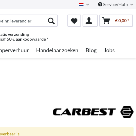
Service/Hulp
Dutch
€ 0,00 *
atis verzending
naf 50 € aankoopwaarde *
perverhuur
Handelaar zoeken
Blog
Jobs
everbaar is.