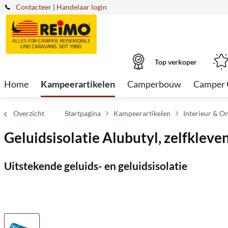
Contacteer
|
Handelaar login
Top verkoper
Home
Kampeerartikelen
Camperbouw
Camper 
Overzicht
Startpagina
Kampeerartikelen
Interieur & O
Geluidsisolatie Alubutyl, zelfkle
Uitstekende geluids- en geluidsisolatie