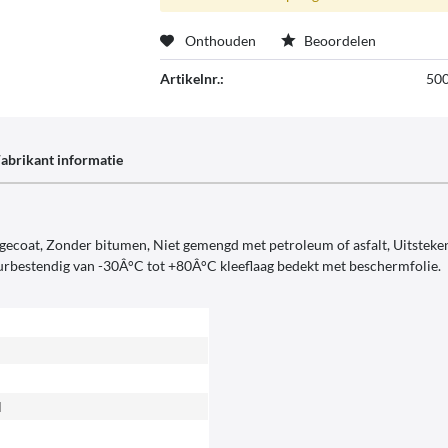
Onthouden
Beoordelen
Artikelnr.:
50
abrikant informatie
 gecoat, Zonder bitumen, Niet gemengd met petroleum of asfalt, Uitsteken
rbestendig van -30Â°C tot +80Â°C kleeflaag bedekt met beschermfolie.
l