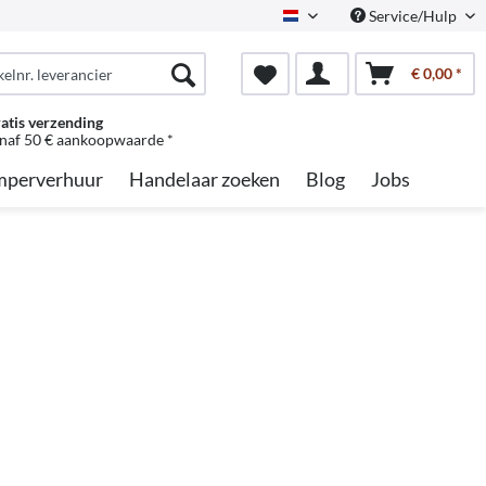
Service/Hulp
Dutch
€ 0,00 *
atis verzending
naf 50 € aankoopwaarde *
perverhuur
Handelaar zoeken
Blog
Jobs