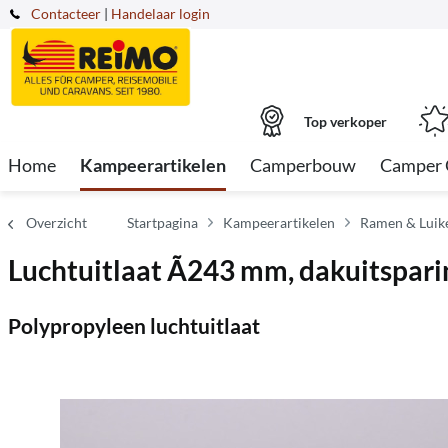
Contacteer
|
Handelaar login
Top verkoper
Home
Kampeerartikelen
Camperbouw
Camper 
Overzicht
Startpagina
Kampeerartikelen
Ramen & Luik
Luchtuitlaat Ã243 mm, dakuitspar
Polypropyleen luchtuitlaat