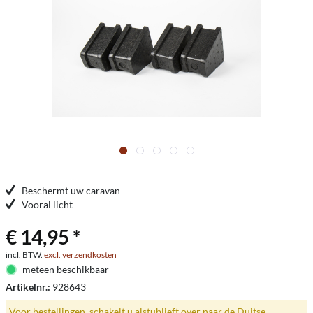
Beschermt uw caravan
Vooral licht
€ 14,95 *
incl. BTW.
excl. verzendkosten
meteen beschikbaar
Artikelnr.:
928643
Voor bestellingen, schakelt u alstublieft over naar de Duitse