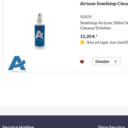
Airtune Smellstop Cles
92429
Smellstop Airtune 100ml S
Clesana/Toiletten
15,20 € *
Ikke på lager, kan bestil
Detaljer
Service Hotline
Shop Service