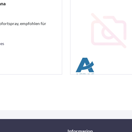
ana
ofortspray, empfohlen für
les
Informasjon