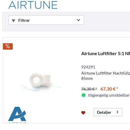
Filtrer
Airtune Luftfilter 5:1 N
924291
Airtune Luftfilter Nachfül
85mm
67,30 € *
76,30 € *
tilgjengelig umiddelbar
Detaljer