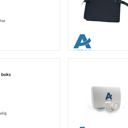
lse
 boks
elig