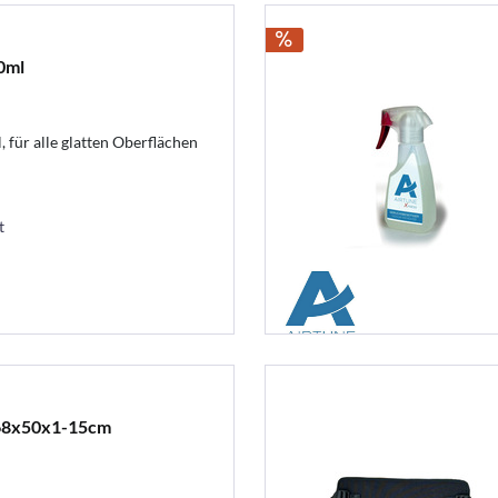
0ml
 für alle glatten Oberflächen
t
68x50x1-15cm