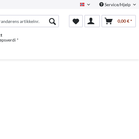
Service/Hjelp
Norwegian
0,00 € *
kt
jøpsverdi *