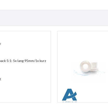
F
lpack 5:1: 5x lang 95mm/1x kurz
t