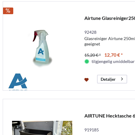
Airtune Glasreiniger25
92428
Glasreiniger Airtune 250ml,
geeignet
12,70 € *
15,20 € *
tilgjengelig umiddelbar
Detaljer
AIRTUNE Hecktasche 
919185