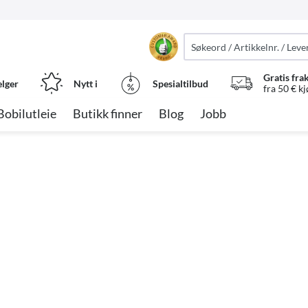
Gratis fra
elger
Nytt i
Spesialtilbud
fra 50 € k
Bobilutleie
Butikk finner
Blog
Jobb