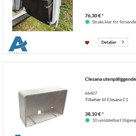
76,30 € *
Straks klar for forsende
Detaljer
Clesana utenpåliggende
66407
Tilbehør til Clesana C1
38,10 € *
10 umiddelbart tilgjeng