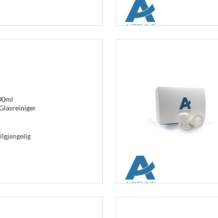
100ml
Glasreiniger
ilgjengelig