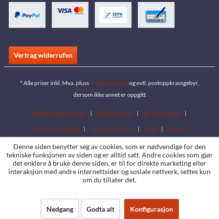
Vertrag widerrufen
* Alle priser inkl. Mva. pluss
fraktkostnader
og evtl. postoppkravsgebyr,
dersom ikke annet er oppgitt
Nedlastingsområde
Butikk finner
Bli forhandler
Last ned katalog
Ta kontakt med
Jobs
Steder
Denne siden benytter seg av cookies, som er nødvendige for den
tekniske funksjonen av siden og er alltid satt. Andre cookies som gjør
det enklere å bruke denne siden, er til for direkte marketing eller
interaksjon med andre internettsider og sosiale nettverk, settes kun
om du tillater det.
Nedgang
Godta alt
Konfigurasjon