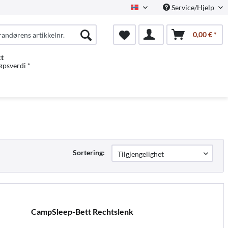
Service/Hjelp
Norwegian
0,00 € *
kt
jøpsverdi *
Sortering:
CampSleep-Bett Rechtslenk