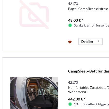
421731
Bag til CampSleep ekstrase
48,00 € *
Straks klar for forsende
Detaljer
CampSleep-Bett für da
42173
Komfortables Zusatzbett f
Wohnmobil
442,00 € *
10 umiddelbart tilgjeng