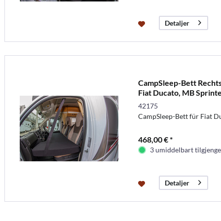
Detaljer
CampSleep-Bett Rechts
Fiat Ducato, MB Sprint
42175
CampSleep-Bett für Fiat D
468,00 € *
3 umiddelbart tilgjenge
Detaljer