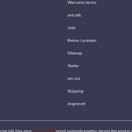
Warranty terms
avtrykk
Jobs
Reimo i pressen
Sitemap
Steder
om oss
Shipping
Angrerett
priser inkl. Mva. pluss
fraktkostnader
og evtl. postoppkravsgebyr, dersom ikke annet er 