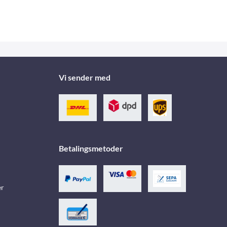
Vi sender med
Betalingsmetoder
er