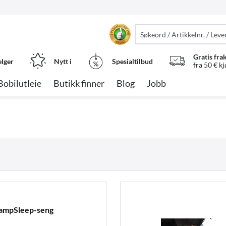
Gratis fra
elger
Nytt i
Spesialtilbud
fra 50 € k
Bobilutleie
Butikk finner
Blog
Jobb
CampSleep-seng