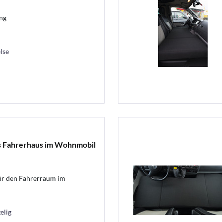
ng
lse
s Fahrerhaus im Wohnmobil
ür den Fahrerraum im
elig