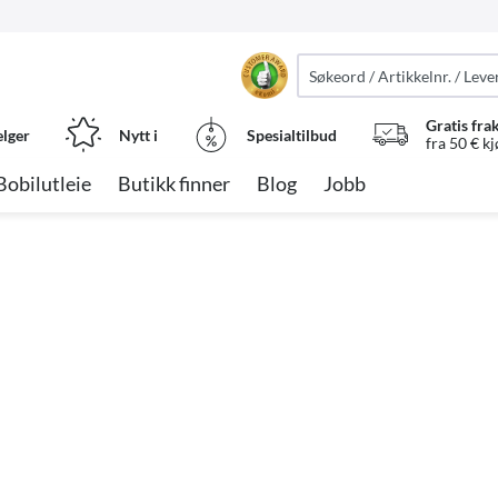
Gratis fra
elger
Nytt i
Spesialtilbud
fra 50 € k
Bobilutleie
Butikk finner
Blog
Jobb