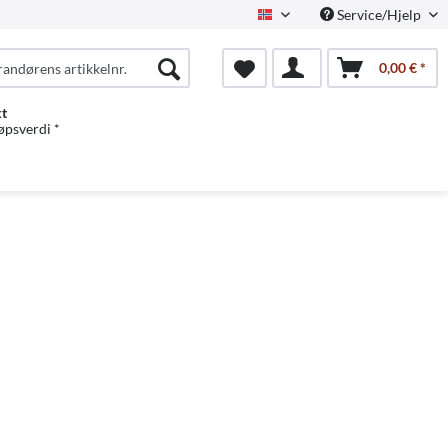
Service/Hjelp
Norwegian
0,00 € *
kt
jøpsverdi *