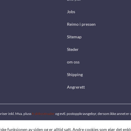
Jobs
Reimo i pressen
Sitemap
Steder
om oss
Shipping
Angrerett
priser inkl. Mva. pluss
fraktkostnader
og evtl. postoppkravsgebyr, dersom ikke annet er 
ke funksjonen av siden og er alltid satt. Andre cookies som gjør det enkl