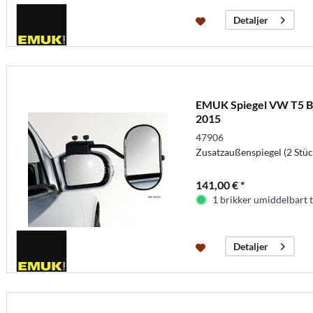
Detaljer
EMUK Spiegel VW T5 Bj
2015
47906
Zusatzaußenspiegel (2 Stüc
141,00 € *
1 brikker umiddelbart t
Detaljer