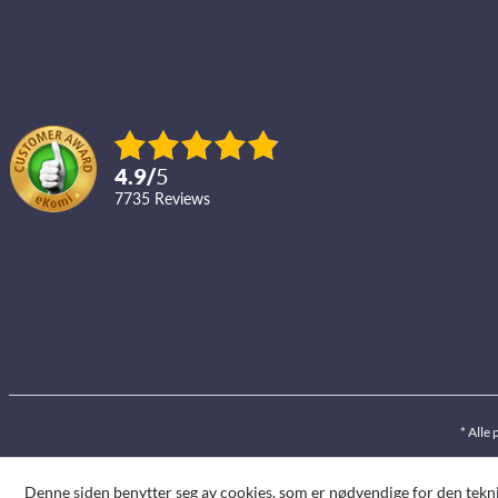
4.9
/
5
7735
reviews
* Alle 
Denne siden benytter seg av cookies, som er nødvendige for den teknis