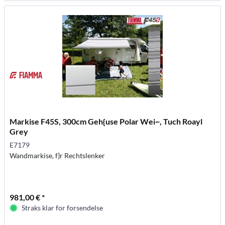
Markise F45S, 300cm Geh{use Polar Wei~, Tuch Roayl
Grey
E7179
Wandmarkise, f}r Rechtslenker
981,00 € *
Straks klar for forsendelse