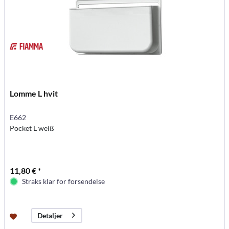
Lomme L hvit
E662
Pocket L weiß
11,80 € *
Straks klar for forsendelse
Detaljer