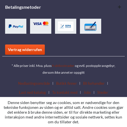
Betalingsmetoder
Vertrag widerrufen
* Alle priser inkl. Mva. pluss
fraktkostnader
og evtl. postoppkravsgebyr,
dersom ikke annet er oppgitt
Nedlastingsområde
Butikk finner
Bli forhandler
Last ned katalog
Ta kontakt med
Jobs
Steder
Denne siden benytter seg av cookies, som er nødvendige for den
tekniske funksjonen av siden og er alltid satt. Andre cookies som gjør
det enklere å bruke denne siden, er til for direkte marketing eller
interaksjon med andre internettsider og sosiale nettverk, settes kun
om du tillater det.