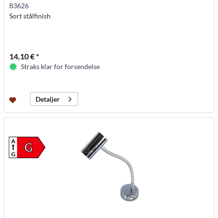
83626
Sort stålfinish
14,10 € *
Straks klar for forsendelse
Detaljer
A
G
G