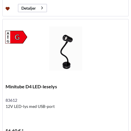
Detaljer
A
G
G
Minitube D4 LED-leselys
83612
12V LED-lys med USB-port
56,60 € *