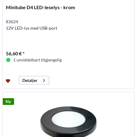
Minitube D4 LED-leselys - krom
83624
12V LED-lys med USB-port
56,60 € *
1 umiddelbart tilgjengelig
Detaljer
Ny