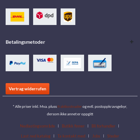
Betalingsmetoder
Vertrag widerrufen
* Alle priser inkl. Mva. pluss
fraktkostnader
og evtl. postoppkravsgebyr,
dersom ikke annet er oppgitt
Nedlastingsområde
Butikk finner
Bli forhandler
Last ned katalog
Ta kontakt med
Jobs
Steder