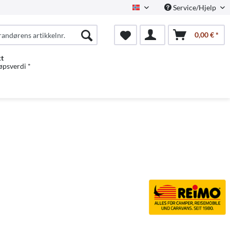
Service/Hjelp
Norwegian
0,00 € *
kt
jøpsverdi *