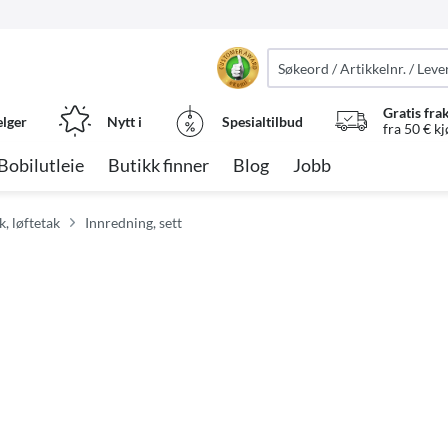
Gratis fra
elger
Nytt i
Spesialtilbud
fra 50 € k
Bobilutleie
Butikk finner
Blog
Jobb
k, løftetak
Innredning, sett