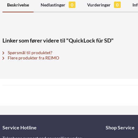
Beskrivelse
Nedlastinger
0
Vurderinger
0
In
Linker som fører videre til "QuickLock für SD"
Spørsmål til produktet?
Flere produkter fra REIMO
Service Hotline
Shop Service