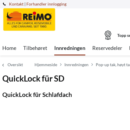
Kontakt
|
Forhandler innlogging
Topp s
Home
Tilbehøret
Innredningen
Reservedeler
Oversikt
Hjemmeside
Innredningen
Pop-up tak, høyt ta
QuickLock für SD
QuickLock für Schlafdach