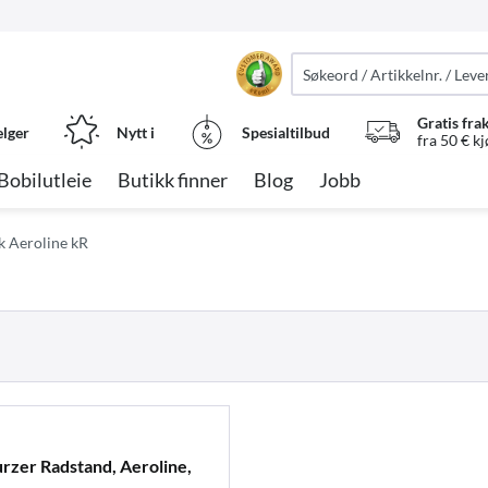
Gratis fra
elger
Nytt i
Spesialtilbud
fra 50 € k
Bobilutleie
Butikk finner
Blog
Jobb
k Aeroline kR
zer Radstand, Aeroline,