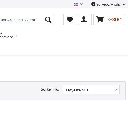
Service/Hjelp
Norwegian
0,00 € *
kt
jøpsverdi *
Sortering: