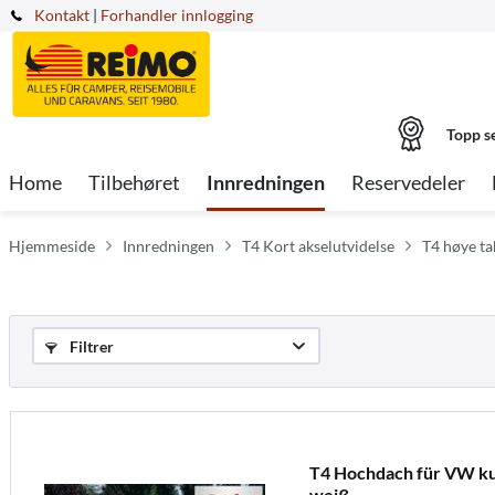
Kontakt
|
Forhandler innlogging
Topp s
Home
Tilbehøret
Innredningen
Reservedeler
Hjemmeside
Innredningen
T4 Kort akselutvidelse
T4 høye ta
Filtrer
T4 Hochdach für VW kur
weiß