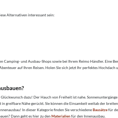
se Alternativen interessant sein:
rten Camping- und Ausbau-Shops sowie bei Ihrem Reimo Händler. Eine Ber
enteuer auf Ihren Reisen. Holen Sie sich jetzt Ihr perfektes Hochdach 
ausbauen?
n Glückwunsch dazu! Der Hauch von Freiheit ist nahe. Sonnenuntergänge 
t in greifbare Nähe gerückt. Sie können die Einsamkeit weitab der breit
Innenausbau! In dieser Kategorie finden Sie verschiedene
Bausätze
für d
bauen? Dann geht es hier zu den
Materialien
für den Innenausbau.