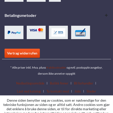
Betalingsmetoder
Vertrag widerrufen
* Alle priser inkl. Mva. pluss
fraktkostnader
og evtl. postoppkravsgebyr,
dersom ikke annet er oppgitt
Nedlastingsområde
Butikk finner
Bli forhandler
Last ned katalog
Ta kontakt med
Jobs
Steder
Denne siden benytter seg av cookies, som er nødvendige for den
tekniske funksjonen av siden og er alltid satt. Andre cookies som gjør
det enklere å bruke denne siden, er til for direkte marketing eller