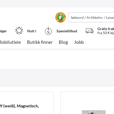
Gratis fra
elger
Nytt i
Spesialtilbud
fra 50 € k
Bobilutleie
Butikk finner
Blog
Jobb
ff (weiß), Magnetisch,