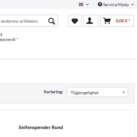
Service/Hjelp
Norwegian
0,00 € *
kt
jøpsverdi *
Sortering:
Seifenspender Rund