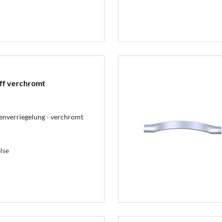
iff verchromt
enverriegelung - verchromt
lse