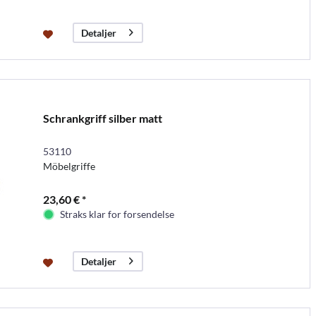
Detaljer
Schrankgriff silber matt
53110
Möbelgriffe
23,60 € *
Straks klar for forsendelse
Detaljer