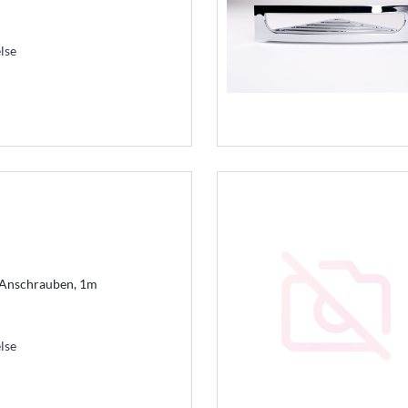
lse
 Anschrauben, 1m
lse