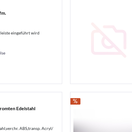
fm.
leiste eingeführt wird
lse
romten Edelstahl
hl,verchr. ABS,transp. Acryl/