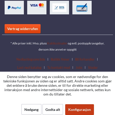
Vertrag widerrufen
* Alle priser inkl. Mva. pluss
fraktkostnader
og evtl. postoppkravsgebyr,
dersom ikke annet er oppgitt
Nedlastingsområde
Butikk finner
Bli forhandler
Last ned katalog
Ta kontakt med
Jobs
Steder
Denne siden benytter seg av cookies, som er nødvendige for den
tekniske funksjonen av siden og er alltid satt. Andre cookies som gjør
det enklere å bruke denne siden, er til for direkte marketing eller
interaksjon med andre internettsider og sosiale nettverk, settes kun
om du tillater det.
Nedgang
Godta alt
Konfigurasjon