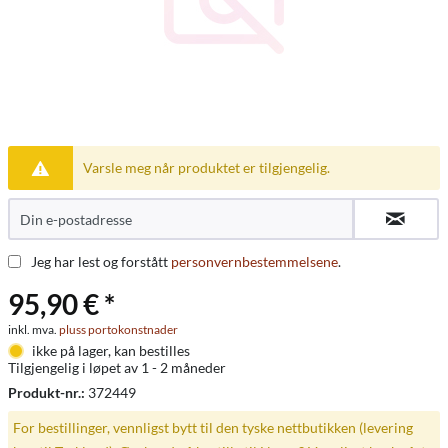
Varsle meg når produktet er tilgjengelig.
Jeg har lest og forstått
personvernbestemmelsene
.
95,90 € *
inkl. mva.
pluss portokonstnader
ikke på lager, kan bestilles
Tilgjengelig i løpet av 1 - 2 måneder
Produkt-nr.:
372449
For bestillinger, vennligst bytt til den tyske nettbutikken (levering