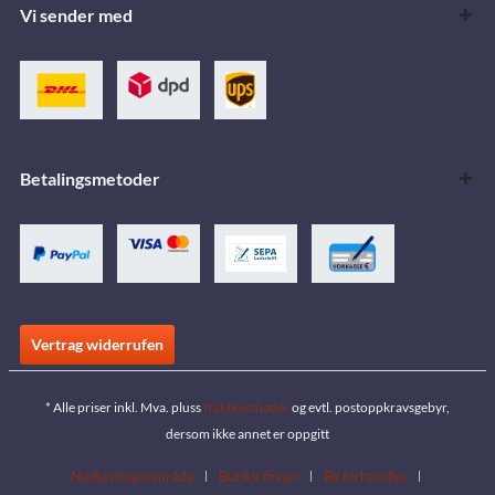
Vi sender med
Betalingsmetoder
Vertrag widerrufen
* Alle priser inkl. Mva. pluss
fraktkostnader
og evtl. postoppkravsgebyr,
dersom ikke annet er oppgitt
Nedlastingsområde
Butikk finner
Bli forhandler