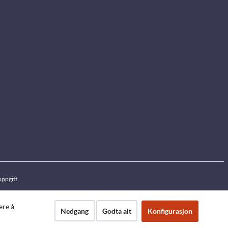
oppgitt
ere å
Nedgang
Godta alt
Konfigurasjon