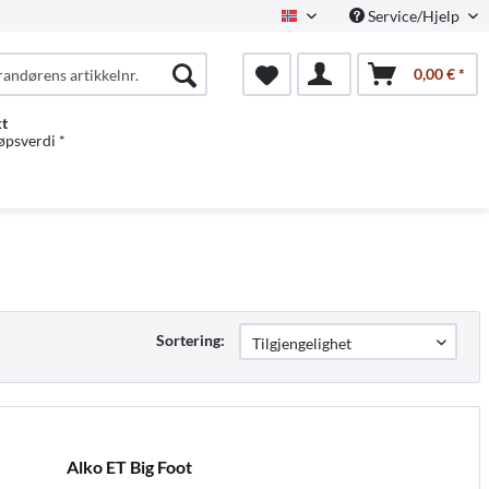
Service/Hjelp
Norwegian
0,00 € *
kt
jøpsverdi *
Sortering:
Alko ET Big Foot