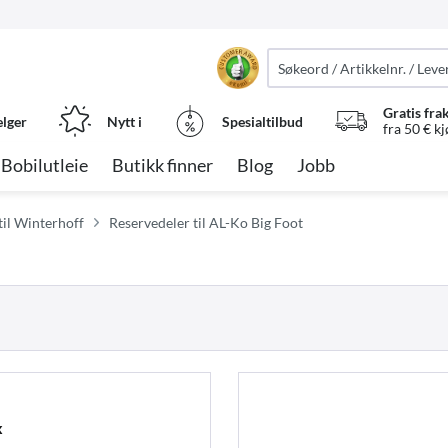
Gratis fra
elger
Nytt i
Spesialtilbud
fra 50 € k
Bobilutleie
Butikk finner
Blog
Jobb
til Winterhoff
Reservedeler til AL-Ko Big Foot
x