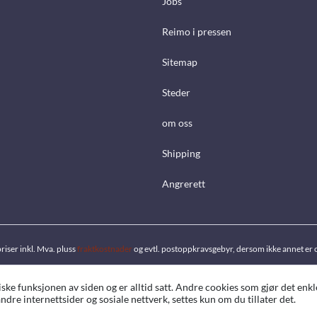
Jobs
Reimo i pressen
Sitemap
Steder
om oss
Shipping
Angrerett
priser inkl. Mva. pluss
fraktkostnader
og evtl. postoppkravsgebyr, dersom ikke annet er 
ke funksjonen av siden og er alltid satt. Andre cookies som gjør det enkl
ndre internettsider og sosiale nettverk, settes kun om du tillater det.