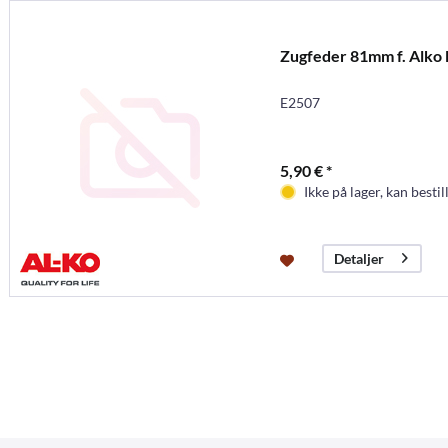
Zugfeder 81mm f. Alko 
E2507
5,90 € *
Ikke på lager, kan bestil
Detaljer