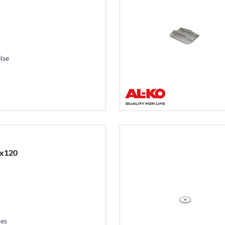
lse
6x120
les