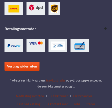
Betalingsmetoder
Vertrag widerrufen
* Alle priser inkl. Mva. pluss
fraktkostnader
og evtl. postoppkravsgebyr,
dersom ikke annet er oppgitt
Nedlastingsområde
Butikk finner
Bli forhandler
Last ned katalog
Ta kontakt med
Jobs
Steder