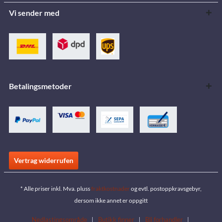
Vi sender med
Betalingsmetoder
Vertrag widerrufen
* Alle priser inkl. Mva. pluss
fraktkostnader
og evtl. postoppkravsgebyr,
dersom ikke annet er oppgitt
Nedlastingsområde
Butikk finner
Bli forhandler