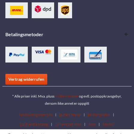
Betalingsmetoder
Vertrag widerrufen
* Alle priser inkl. Mva. pluss
fraktkostnader
og evtl. postoppkravsgebyr,
dersom ikke annet er oppgitt
Nedlastingsområde
Butikk finner
Bli forhandler
Last ned katalog
Ta kontakt med
Jobs
Steder