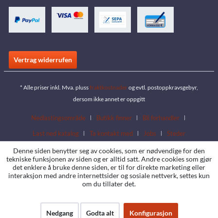
Vertrag widerrufen
* Alle priser inkl. Mva. pluss
fraktkostnader
og evtl. postoppkravsgebyr,
dersom ikke annet er oppgitt
Nedlastingsområde
Butikk finner
Bli forhandler
Last ned katalog
Ta kontakt med
Jobs
Steder
Denne siden benytter seg av cookies, som er nødvendige for den
tekniske funksjonen av siden og er alltid satt. Andre cookies som gjør
det enklere å bruke denne siden, er til for direkte marketing eller
interaksjon med andre internettsider og sosiale nettverk, settes kun
om du tillater det.
Nedgang
Godta alt
Konfigurasjon