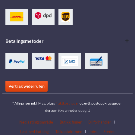
Betalingsmetoder
Vertrag widerrufen
* Alle priser inkl. Mva. pluss
fraktkostnader
og evtl. postoppkravsgebyr,
dersom ikke annet er oppgitt
Nedlastingsområde
Butikk finner
Bli forhandler
Last ned katalog
Ta kontakt med
Jobs
Steder