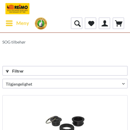
Meny
SOG tilbehør
Filtrer