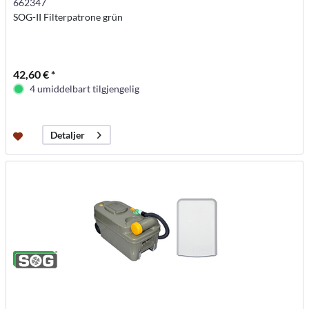
662347
SOG-II Filterpatrone grün
42,60 € *
4 umiddelbart tilgjengelig
Detaljer