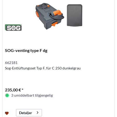
SOG-venting type F dg
662181
Sog-Entlüftungsset Typ F, für C 250 dunkelgrau
235,00 € *
3 umiddelbart tilgjengelig
Detaljer