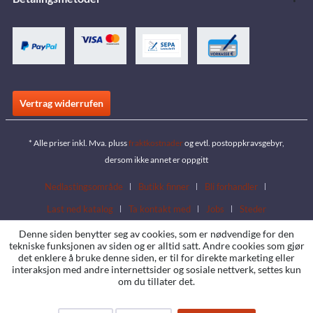
Vertrag widerrufen
* Alle priser inkl. Mva. pluss
fraktkostnader
og evtl. postoppkravsgebyr,
dersom ikke annet er oppgitt
Nedlastingsområde
Butikk finner
Bli forhandler
Last ned katalog
Ta kontakt med
Jobs
Steder
Denne siden benytter seg av cookies, som er nødvendige for den
tekniske funksjonen av siden og er alltid satt. Andre cookies som gjør
det enklere å bruke denne siden, er til for direkte marketing eller
interaksjon med andre internettsider og sosiale nettverk, settes kun
om du tillater det.