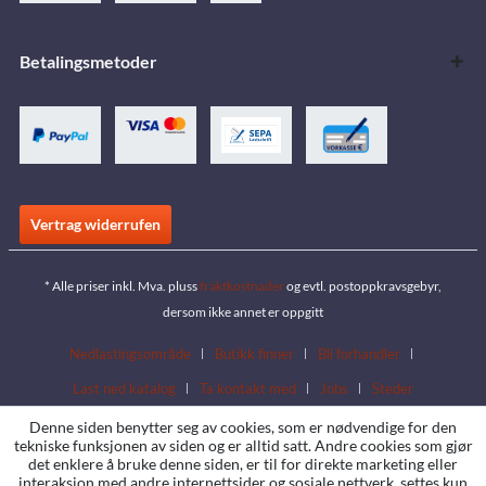
Betalingsmetoder
Vertrag widerrufen
* Alle priser inkl. Mva. pluss
fraktkostnader
og evtl. postoppkravsgebyr,
dersom ikke annet er oppgitt
Nedlastingsområde
Butikk finner
Bli forhandler
Last ned katalog
Ta kontakt med
Jobs
Steder
Denne siden benytter seg av cookies, som er nødvendige for den
tekniske funksjonen av siden og er alltid satt. Andre cookies som gjør
det enklere å bruke denne siden, er til for direkte marketing eller
interaksjon med andre internettsider og sosiale nettverk, settes kun