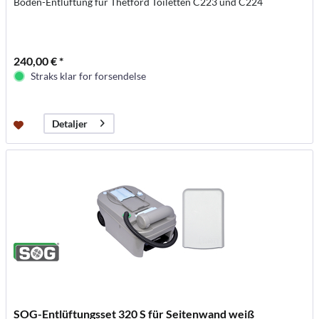
Boden-Entlüftung für Thetford Toiletten C223 und C224
240,00 € *
Straks klar for forsendelse
Detaljer
SOG-Entlüftungsset 320 S für Seitenwand weiß