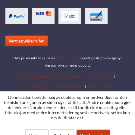
Vertrag widerrufen
* Alle priser inkl. Mva. pluss
fraktkostnader
og evtl. postoppkravsgebyr,
dersom ikke annet er oppgitt
Nedlastingsområde
Butikk finner
Bli forhandler
Last ned katalog
Ta kontakt med
Jobs
Steder
Denne siden benytter seg av cookies, som er nødvendige for den
tekniske funksjonen av siden og er alltid satt. Andre cookies som gjør
det enklere å bruke denne siden, er til for direkte marketing eller
interaksjon med andre internettsider og sosiale nettverk, settes kun
om du tillater det.