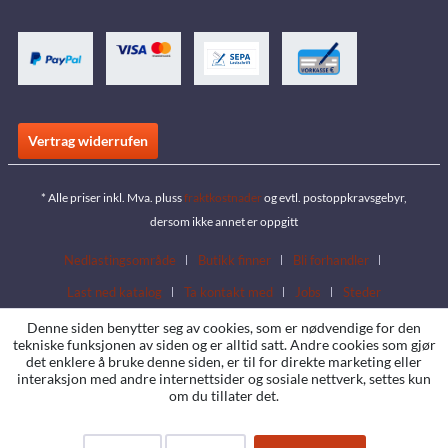
Vertrag widerrufen
* Alle priser inkl. Mva. pluss
fraktkostnader
og evtl. postoppkravsgebyr,
dersom ikke annet er oppgitt
Nedlastingsområde
Butikk finner
Bli forhandler
Last ned katalog
Ta kontakt med
Jobs
Steder
Denne siden benytter seg av cookies, som er nødvendige for den
tekniske funksjonen av siden og er alltid satt. Andre cookies som gjør
det enklere å bruke denne siden, er til for direkte marketing eller
interaksjon med andre internettsider og sosiale nettverk, settes kun
om du tillater det.