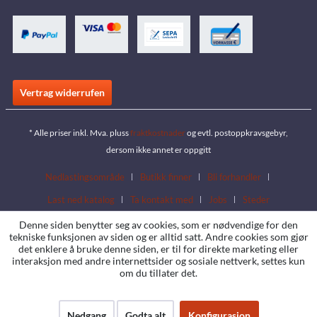
Vertrag widerrufen
* Alle priser inkl. Mva. pluss
fraktkostnader
og evtl. postoppkravsgebyr,
dersom ikke annet er oppgitt
Nedlastingsområde
Butikk finner
Bli forhandler
Last ned katalog
Ta kontakt med
Jobs
Steder
Denne siden benytter seg av cookies, som er nødvendige for den
tekniske funksjonen av siden og er alltid satt. Andre cookies som gjør
det enklere å bruke denne siden, er til for direkte marketing eller
interaksjon med andre internettsider og sosiale nettverk, settes kun
om du tillater det.
Nedgang
Godta alt
Konfigurasjon