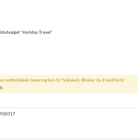
duktutvalget "Holiday Travel"
ske nettbutikken (levering kun til Tyskland). Ønsker du å bestille til
øk
.
920317