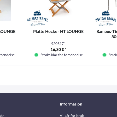
T LOUNGE
Platte Hocker HT LOUNGE
Bambus-Ti
80
Alu
9203171
16,30 € *
orsendelse
Straks klar for forsendelse
Strak
Informasjon
åde
Vilkår for bruk