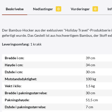
Beskrivelse
Nedlastinger
0
Vurderinger
0
In
Der Bambus-Hocker aus der exklusiven "Holiday Travel"-Produktserie ist
gefertigt wurde. Das Gestell ist aus hochwertigem Bambus, der Stoff ex
Leveringsomfang:
1 krakk
Bredde i cm:
39 cm
Høyde i cm:
34 cm
Dybde i cm:
30 cm
Motstandsdyktighet:
100 kg
Vekt i kilo:
1.5 kg
Bredde i pakningsstørrelse:
30 cm
Pakningshøyde:
51.5 cm
Dybde i pakningsstørrelse:
7 cm