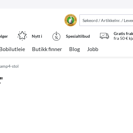
Gratis fra
elger
Nytt i
Spesialtilbud
fra 50 € k
Bobilutleie
Butikk finner
Blog
Jobb
amp4-stol
"