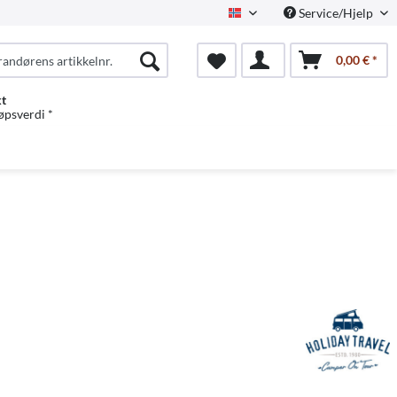
Service/Hjelp
Norwegian
0,00 € *
kt
jøpsverdi *