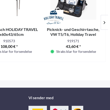
sch HOLIDAY TRAVEL
Picknick- und Geschirrtasche,
x60x43/65cm
VW T5/T6, Holiday Travel
miniumgestell
910573
919171
108,00 € *
43,60 € *
s klar for forsendelse
Straks klar for forsendelse
Vi sender med