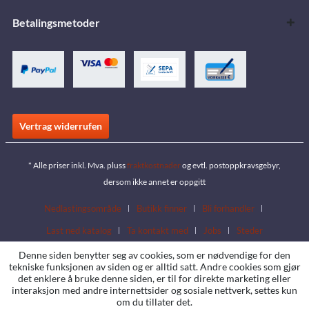
Betalingsmetoder
Vertrag widerrufen
* Alle priser inkl. Mva. pluss
fraktkostnader
og evtl. postoppkravsgebyr,
dersom ikke annet er oppgitt
Nedlastingsområde
Butikk finner
Bli forhandler
Last ned katalog
Ta kontakt med
Jobs
Steder
Denne siden benytter seg av cookies, som er nødvendige for den
tekniske funksjonen av siden og er alltid satt. Andre cookies som gjør
det enklere å bruke denne siden, er til for direkte marketing eller
interaksjon med andre internettsider og sosiale nettverk, settes kun
om du tillater det.