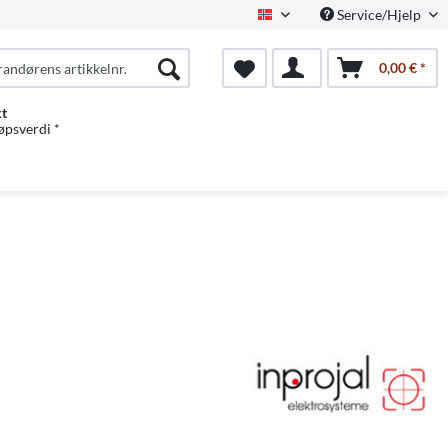
Service/Hjelp
Norwegian
0,00 € *
kt
jøpsverdi *