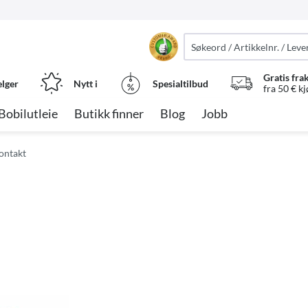
Gratis fra
elger
Nytt i
Spesialtilbud
fra 50 € k
Bobilutleie
Butikk finner
Blog
Jobb
ontakt