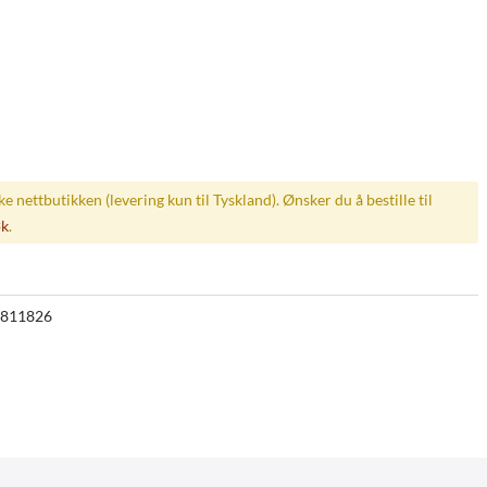
ske nettbutikken (levering kun til Tyskland). Ønsker du å bestille til
øk
.
811826