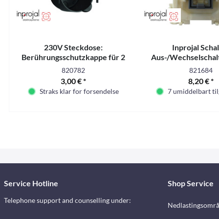
230V Steckdose:
Inprojal Scha
Berührungsschutzkappe für 2
Aus-/Wechselschalt
Kabel, 45mm Einbautiefe. SB-
switch
820782
821684
verpackt
3,00 € *
8,20 € *
Straks klar for forsendelse
7 umiddelbart til
Service Hotline
Shop Service
Telephone support and counselling under:
Nedlastingsomr