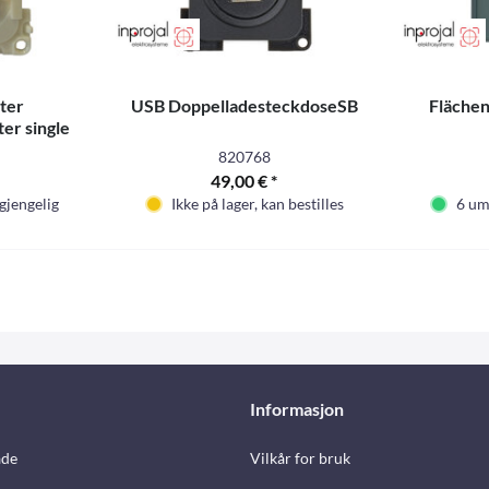
lter
USB DoppelladesteckdoseSB
Fläche
er single
820768
49,00 € *
gjengelig
Ikke på lager, kan bestilles
6 um
Informasjon
åde
Vilkår for bruk