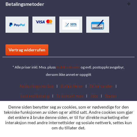
Betalingsmetoder
Vertrag widerrufen
* Alle priser inkl. Mva. pluss
fraktkostnader
og evtl. postoppkravsgebyr,
dersom ikke annet er oppgitt
Nedlastingsområde
Butikk finner
Bli forhandler
Last ned katalog
Ta kontakt med
Jobs
Steder
Denne siden benytter seg av cookies, som er nødvendige for den
tekniske funksjonen av siden og er alltid satt. Andre cookies som gjør
det enklere å bruke denne siden, er til for direkte marketing eller
interaksjon med andre internettsider og sosiale nettverk, settes kun
om du tillater det.