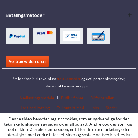
Betalingsmetoder
Vertrag widerrufen
* Alle priser inkl. Mva. pluss
fraktkostnader
og evtl. postoppkravsgebyr,
dersom ikke annet er oppgitt
Nedlastingsområde
Butikk finner
Bli forhandler
Last ned katalog
Ta kontakt med
Jobs
Steder
Denne siden benytter seg av cookies, som er nødvendige for den
tekniske funksjonen av siden og er alltid satt. Andre cookies som gjør
det enklere å bruke denne siden, er til for direkte marketing eller
interaksjon med andre internettsider og sosiale nettverk, settes kun