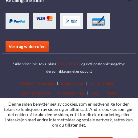
Betalingsmetoder
Vertrag widerrufen
* Alle priser inkl. Mva. pluss
fraktkostnader
og evtl. postoppkravsgebyr,
dersom ikke annet er oppgitt
Nedlastingsområde
Butikk finner
Bli forhandler
Last ned katalog
Ta kontakt med
Jobs
Steder
Denne siden benytter seg av cookies, som er nødvendige for den
tekniske funksjonen av siden og er alltid satt. Andre cookies som gjør
det enklere å bruke denne siden, er til for direkte marketing eller
interaksjon med andre internettsider og sosiale nettverk, settes kun
om du tillater det.