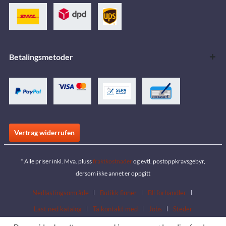
Betalingsmetoder
Vertrag widerrufen
* Alle priser inkl. Mva. pluss
fraktkostnader
og evtl. postoppkravsgebyr,
dersom ikke annet er oppgitt
Nedlastingsområde
Butikk finner
Bli forhandler
Last ned katalog
Ta kontakt med
Jobs
Steder