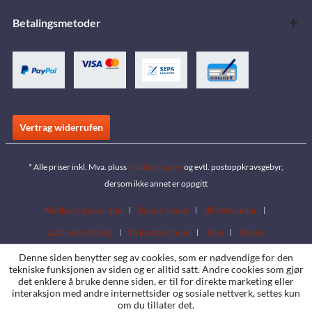
Betalingsmetoder
Vertrag widerrufen
* Alle priser inkl. Mva. pluss
fraktkostnader
og evtl. postoppkravsgebyr,
dersom ikke annet er oppgitt
Nedlastingsområde
Butikk finner
Bli forhandler
Last ned katalog
Ta kontakt med
Jobs
Steder
Denne siden benytter seg av cookies, som er nødvendige for den
tekniske funksjonen av siden og er alltid satt. Andre cookies som gjør
det enklere å bruke denne siden, er til for direkte marketing eller
interaksjon med andre internettsider og sosiale nettverk, settes kun
om du tillater det.