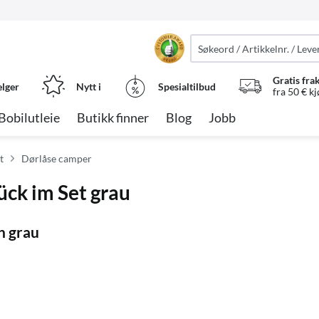
Gratis fra
elger
Nytt i
Spesialtilbud
fra 50 € k
Bobilutleie
Butikk finner
Blog
Jobb
t
Dørlåse camper
ück im Set grau
n grau