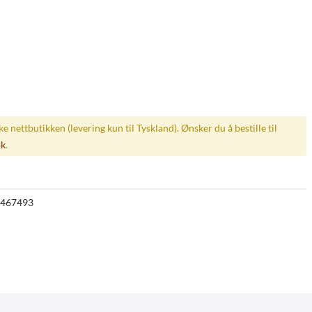
ske nettbutikken (levering kun til Tyskland). Ønsker du å bestille til
øk
.
467493