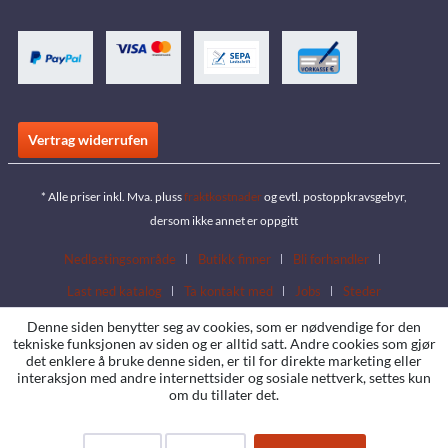
Vertrag widerrufen
* Alle priser inkl. Mva. pluss
fraktkostnader
og evtl. postoppkravsgebyr,
dersom ikke annet er oppgitt
Nedlastingsområde
Butikk finner
Bli forhandler
Last ned katalog
Ta kontakt med
Jobs
Steder
Denne siden benytter seg av cookies, som er nødvendige for den
tekniske funksjonen av siden og er alltid satt. Andre cookies som gjør
det enklere å bruke denne siden, er til for direkte marketing eller
interaksjon med andre internettsider og sosiale nettverk, settes kun
om du tillater det.