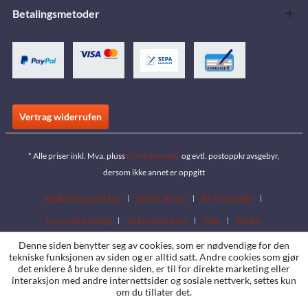
Betalingsmetoder
Vertrag widerrufen
* Alle priser inkl. Mva. pluss
fraktkostnader
og evtl. postoppkravsgebyr,
dersom ikke annet er oppgitt
Nedlastingsområde
Butikk finner
Bli forhandler
Last ned katalog
Ta kontakt med
Jobs
Steder
Denne siden benytter seg av cookies, som er nødvendige for den
tekniske funksjonen av siden og er alltid satt. Andre cookies som gjør
det enklere å bruke denne siden, er til for direkte marketing eller
interaksjon med andre internettsider og sosiale nettverk, settes kun
om du tillater det.