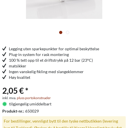
Legging uten sparkepunkter for optimal beskyttelse
Plug-in system for rask montering
100 % tett opp til et driftstrykk på 12 bar (23°C)
matsikker
Ingen vanskelig fikling med slangeklemmer
Høy kvalitet
2,05 € *
inkl. mva.
pluss portokonstnader
tilgjengelig umiddelbart
Produkt-nr.:
650029
For bestillinger, vennligst bytt til den tyske nettbutikken (levering
kun til Tyskland). Ønsker du å bestille til Norge? Vennligst bruk vårt