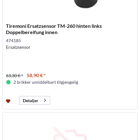
Tiremoni Ersatzsensor TM-260 hinten links
Doppelbereifung innen
474185
Ersatzsensor
58,90 € *
63,30 € *
2 brikker umiddelbart tilgjengelig
Detaljer