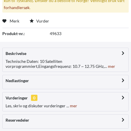
kun til Tyskland). Ønsker du å bestille til Norge? Vennligst bruk vårt
forhandlersøk
.
Merk
Vurder
Produkt-nr.:
49633
Beskrivelse
Technische Daten: 10 Satelliten
vorprogrammiert,Eingangsfrequenz: 10.7 ~ 12.75 GHz,...
mer
Nedlastinger
Vurderinger
0
Les, skriv og diskuter vurderinger ...
mer
Reservedeler