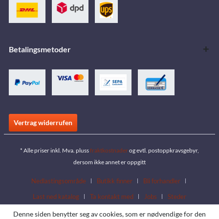
Betalingsmetoder
Vertrag widerrufen
* Alle priser inkl. Mva. pluss
fraktkostnader
og evtl. postoppkravsgebyr,
dersom ikke annet er oppgitt
Nedlastingsområde
Butikk finner
Bli forhandler
Last ned katalog
Ta kontakt med
Jobs
Steder
Denne siden benytter seg av cookies, som er nødvendige for den