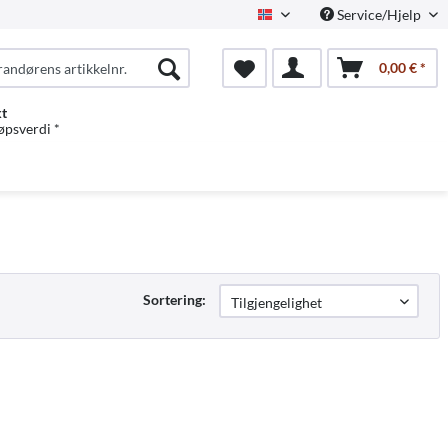
Service/Hjelp
Norwegian
0,00 € *
kt
jøpsverdi *
Sortering: