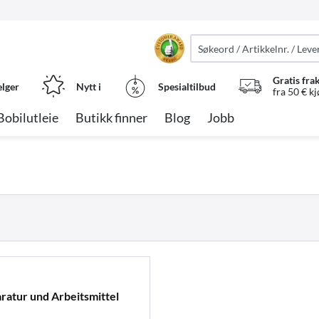
Gratis fra
elger
Nytt i
Spesialtilbud
fra 50 € k
Bobilutleie
Butikk finner
Blog
Jobb
aratur und Arbeitsmittel