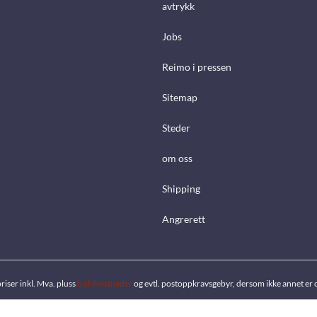
avtrykk
Jobs
Reimo i pressen
Sitemap
Steder
om oss
Shipping
Angrerett
priser inkl. Mva. pluss
fraktkostnader
og evtl. postoppkravsgebyr, dersom ikke annet er 