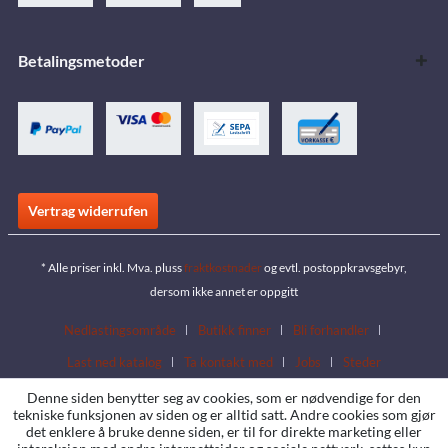
Betalingsmetoder
Vertrag widerrufen
* Alle priser inkl. Mva. pluss
fraktkostnader
og evtl. postoppkravsgebyr,
dersom ikke annet er oppgitt
Nedlastingsområde
Butikk finner
Bli forhandler
Last ned katalog
Ta kontakt med
Jobs
Steder
Denne siden benytter seg av cookies, som er nødvendige for den
tekniske funksjonen av siden og er alltid satt. Andre cookies som gjør
det enklere å bruke denne siden, er til for direkte marketing eller