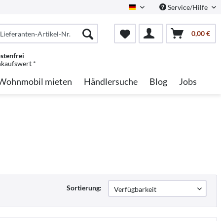
Service/Hilfe
German
0,00 €
stenfrei
nkaufswert *
Wohnmobil mieten
Händlersuche
Blog
Jobs
Sortierung: