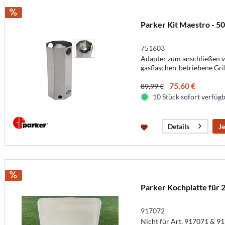
Parker Kit Maestro - 5
751603
Adapter zum anschließen 
gasflaschen-betriebene Gril
75,60 €
89,99 €
10 Stück sofort verfügba
Je
Details
Parker Kochplatte für
917072
Nicht für Art. 917071 & 9