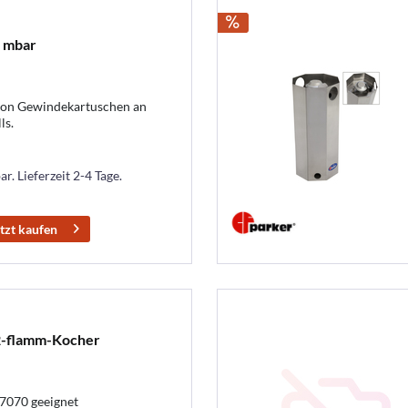
0 mbar
von Gewindekartuschen an
ls.
r. Lieferzeit 2-4 Tage.
tzt kaufen
 2-flamm-Kocher
17070 geeignet