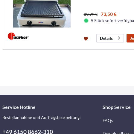
73,50 €
89,99 €
5 Stück sofort verfügbar
Je
Details
Service Hotline
Shop Service
Bestellannahme und Auftragsbearbeitung:
FAQs
+49 6150 8662-310
Downloadbereic