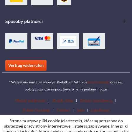
Sposoby płatności
Vertrag widerrufen
* Wszystkie ceny z ustawowym Podatkiem VAT plus
koszty wysyłki
oraz ew.
opłaty za zaliczenie pocztowe, o ile nie podano inaczej
Obszar pobierania
Znajdź sklep
Zostań sprzedawcą
Pobierz katalogi
Contact
Jobs
Lokalizacje
Strona ta używa pliki cookie (ciasteczek), które są potrzebne do
skutecznej pracy strony internetowej i stale są zapisywane. Inne pliki
cookie (ciasteczka), które zwiększają wygodę podczas korzystania z tej